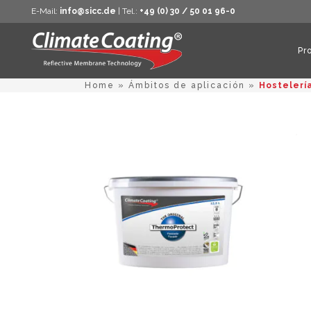
E-Mail:
info@sicc.de
| Tel.:
+49 (0) 30 / 50 01 96-0
Pr
Home
»
Ámbitos de aplicación
»
Hostelerí
Este
producto
tiene
múltiples
variantes.
Las
opciones
se
pueden
elegir
en