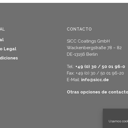
les
tes.
AL
CONTACTO
nes
al
SICC Coatings GmbH
en
Wackenbergstraße 78 – 82
so Legal
DE-13156 Berlin
diciones
Tel.:
+49 (0) 30 / 50 01 96-0
a
Fax: +49 (0) 30 / 50 01 96-20
E-Mail:
info@sicc.de
cto
Otras opciones de contact
Usamos cooki