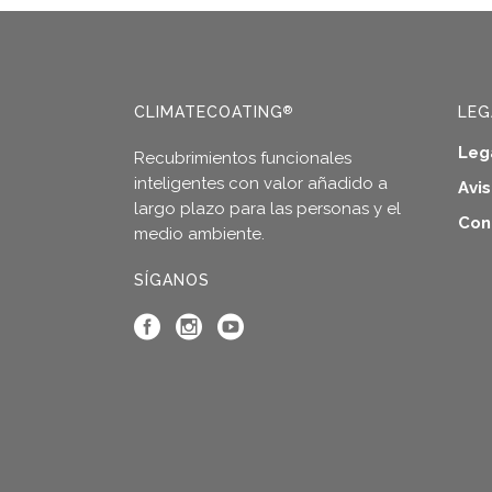
tiene
tiene
múltiples
múltip
variantes.
varian
Las
Las
CLIMATECOATING
LEG
®
opciones
opcio
se
se
Leg
Recubrimientos funcionales
pueden
pued
inteligentes con valor añadido a
Avi
elegir
elegir
largo plazo para las personas y el
en
en
Con
medio ambiente.
la
la
página
págin
SÍGANOS
de
de
producto
produ