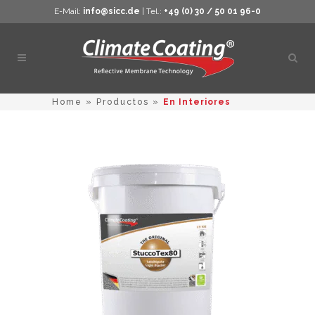
E-Mail:
info@sicc.de
| Tel.:
+49 (0) 30 / 50 01 96-0
Abrir
búsq
Home
»
Productos
»
En Interiores
Este
producto
tiene
múltiples
variantes.
Las
opciones
se
pueden
elegir
en