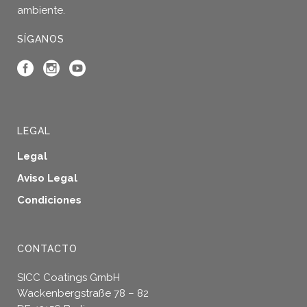
ambiente.
en
la
SÍGANOS
página
de
producto
LEGAL
Legal
Aviso Legal
Condiciones
CONTACTO
SICC Coatings GmbH
Wackenbergstraße 78 – 82