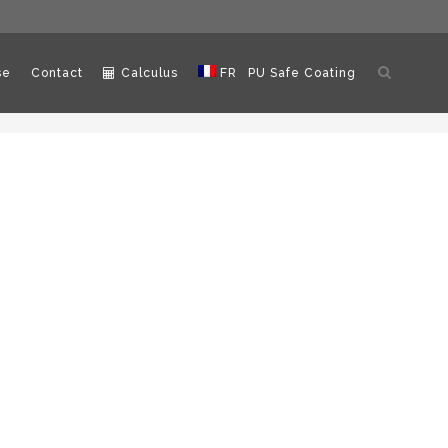
Ouvrir
se
Contact
Calculus
FR
PU Safe Coating
la
recherch