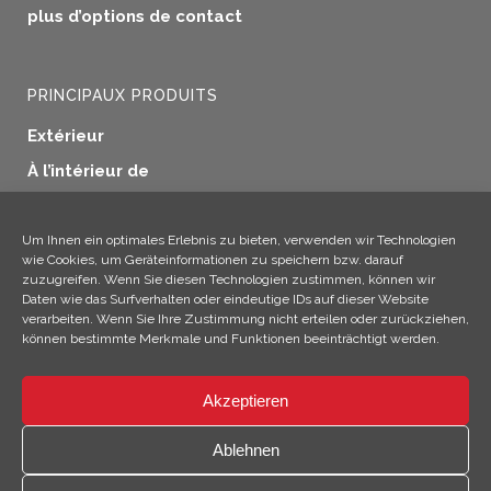
plus d’options de contact
PRINCIPAUX PRODUITS
Extérieur
À l’intérieur de
Etanchéité des fenêtres
Préservation du bois
Um Ihnen ein optimales Erlebnis zu bieten, verwenden wir Technologien
wie Cookies, um Geräteinformationen zu speichern bzw. darauf
Applications industrielles
zuzugreifen. Wenn Sie diesen Technologien zustimmen, können wir
Daten wie das Surfverhalten oder eindeutige IDs auf dieser Website
Produits supplémentaires
verarbeiten. Wenn Sie Ihre Zustimmung nicht erteilen oder zurückziehen,
können bestimmte Merkmale und Funktionen beeinträchtigt werden.
Akzeptieren
×
Hé ! Je suis Climo !
Ablehnen
© 2026 SICC Coatings GmbH