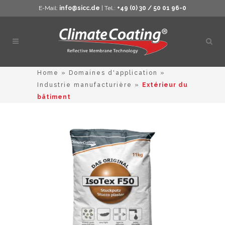
E-Mail:
info@sicc.de
| Tel.:
+49 (0) 30 / 50 01 96-0
Ouvri
la
rech
Home
»
Domaines d'application
»
Industrie manufacturière
»
Extérieur du
bâtiment
Ce
produit
a
plusieurs
variations.
Les
options
peuvent
être