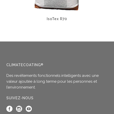
page
la
du
page
produit
du
IsoTex R70
produit
Ce
produit
a
plusieurs
variations.
Les
options
CLIMATECOATING
®
peuvent
Des revêtements fonctionnels intelligents avec une
être
valeur ajoutée à long terme pour les personnes et
choisies
l’environnement.
sur
la
SUIVEZ-NOUS
page
du
produit