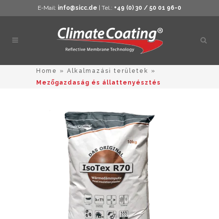
E-Mail:
info@sicc.de
| Tel.:
+49 (0) 30 / 50 01 96-0
Kere
megn
Home
»
Alkalmazási területek
»
Mezőgazdaság és állattenyésztés
Ennek
a
terméknek
több
variációja
van.
A
változato
a
termékold