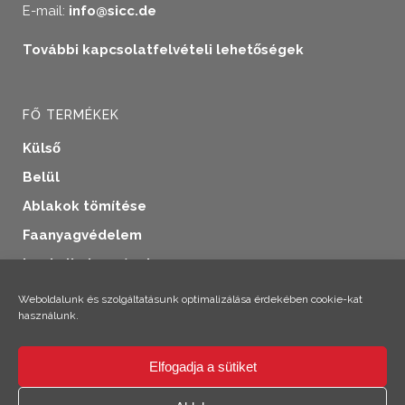
E-mail:
info@sicc.de
További kapcsolatfelvételi lehetőségek
FŐ TERMÉKEK
Külső
Belül
Ablakok tömítése
Faanyagvédelem
Ipari alkalmazások
További termékek
Weboldalunk és szolgáltatásunk optimalizálása érdekében cookie-kat
használunk.
Elfogadja a sütiket
×
Szia! Climo vagyok!