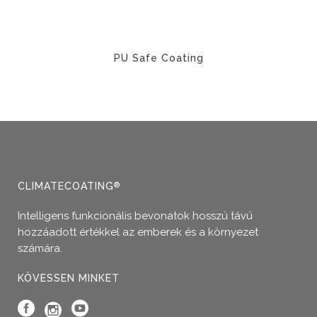
ki
PU Safe Coating
Ennek
a
terméknek
több
variációja
van.
A
CLIMATECOATING
®
változatok
Intelligens funkcionális bevonatok hosszú távú
a
hozzáadott értékkel az emberek és a környezet
termékoldalon
számára.
választhatók
ki
KÖVESSEN MINKET