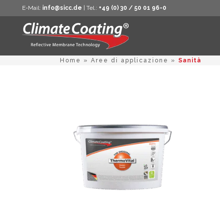
E-Mail:
info@sicc.de
| Tel.:
+49 (0) 30 / 50 01 96-0
Home
»
Aree di applicazione
»
Sanità
Questo
prodotto
ha
più
varianti.
Le
opzioni
possono
essere
scelte
nella