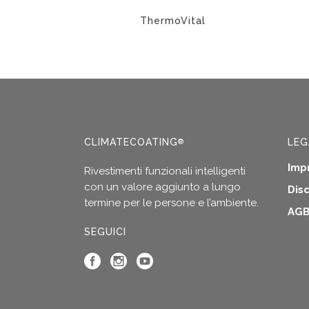
pagina
del
ThermoVital
prodotto
Questo
prodotto
ha
più
varianti.
Le
CLIMATECOATING
LEG
®
opzioni
possono
Imp
Rivestimenti funzionali intelligenti
essere
con un valore aggiunto a lungo
Dis
scelte
termine per le persone e l’ambiente.
nella
AG
pagina
SEGUICI
del
prodotto