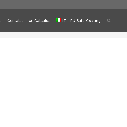
Apri
a
Contatto
Calculus
IT
PU Safe Coating
ricerca