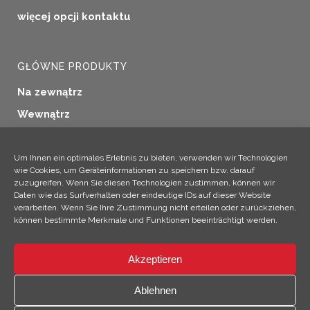
więcej opcji kontaktu
GŁÓWNE PRODUKTY
Na zewnątrz
Wewnątrz
Uszczelnianie okien
Konserwacja drewna
Um Ihnen ein optimales Erlebnis zu bieten, verwenden wir Technologien
wie Cookies, um Geräteinformationen zu speichern bzw. darauf
Zastosowania przemysłowe
zuzugreifen. Wenn Sie diesen Technologien zustimmen, können wir
Daten wie das Surfverhalten oder eindeutige IDs auf dieser Website
Produkty dodatkowe
verarbeiten. Wenn Sie Ihre Zustimmung nicht erteilen oder zurückziehen,
können bestimmte Merkmale und Funktionen beeinträchtigt werden.
Akzeptieren
×
Hej! Jestem Climo!
Ablehnen
© 2026 SICC Coatings GmbH