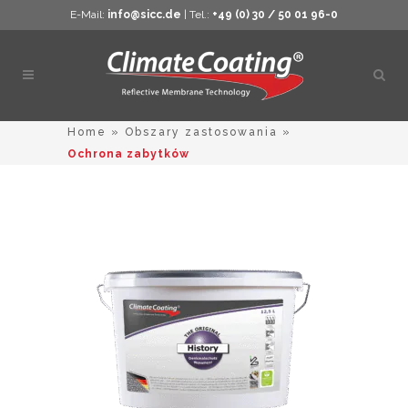
E-Mail:
info@sicc.de
| Tel.:
+49 (0) 30 / 50 01 96-0
Otwó
wysz
Home
»
Obszary zastosowania
»
Ochrona zabytków
Ten
produkt
ma
wiele
wariantów
Opcje
można
wybrać
na
stronie