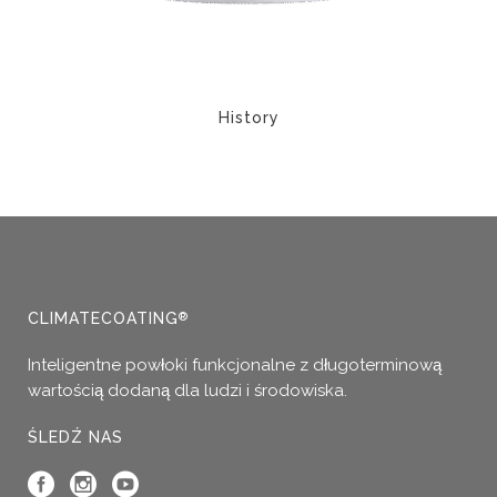
produktu
History
Ten
produkt
ma
wiele
wariantów.
Opcje
można
CLIMATECOATING
®
wybrać
Inteligentne powłoki funkcjonalne z długoterminową
na
wartością dodaną dla ludzi i środowiska.
stronie
produktu
ŚLEDŹ NAS