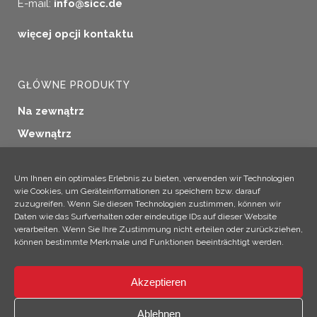
E-mail:
info@sicc.de
więcej opcji kontaktu
GŁÓWNE PRODUKTY
Na zewnątrz
Wewnątrz
Uszczelnianie okien
Konserwacja drewna
Um Ihnen ein optimales Erlebnis zu bieten, verwenden wir Technologien
wie Cookies, um Geräteinformationen zu speichern bzw. darauf
Zastosowania przemysłowe
zuzugreifen. Wenn Sie diesen Technologien zustimmen, können wir
Daten wie das Surfverhalten oder eindeutige IDs auf dieser Website
Produkty dodatkowe
verarbeiten. Wenn Sie Ihre Zustimmung nicht erteilen oder zurückziehen,
können bestimmte Merkmale und Funktionen beeinträchtigt werden.
Akzeptieren
×
Hej! Jestem Climo!
Ablehnen