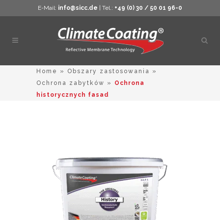
E-Mail:
info@sicc.de
| Tel.:
+49 (0) 30 / 50 01 96-0
Otwó
wysz
Home
»
Obszary zastosowania
»
Ochrona zabytków
»
Ochrona
historycznych fasad
Ten
produkt
ma
wiele
wariantów
Opcje
można
wybrać
na