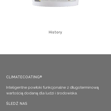
stronie
produktu
History
Ten
produkt
ma
wiele
wariantów.
Opcje
można
CLIMATECOATING
®
wybrać
Inteligentne powłoki funkcjonalne z długoterminową
na
wartością dodaną dla ludzi i środowiska.
stronie
produktu
ŚLEDŹ NAS