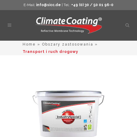
E-Mail:
info@sicc.de
| Tel.:
+49 (0) 30 / 50 01 96-0
Otwó
wysz
Home
»
Obszary zastosowania
»
Transport i ruch drogowy