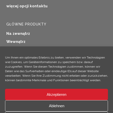
więcej opcji kontaktu
GŁÓWNE PRODUKTY
Na zewnątrz
Wewnątrz
Uszczelnianie okien
Konserwacja drewna
Um Ihnen ein optimales Erlebnis zu bieten, verwenden wir Technologien
wie Cookies, um Geräteinformationen zu speichern bzw. darauf
Zastosowania przemysłowe
zuzugreifen. Wenn Sie diesen Technologien zustimmen, können wir
Daten wie das Surfverhalten oder eindeutige IDs auf dieser Website
Produkty dodatkowe
verarbeiten. Wenn Sie Ihre Zustimmung nicht erteilen oder zurückziehen,
können bestimmte Merkmale und Funktionen beeinträchtigt werden.
Akzeptieren
×
Hej! Jestem Climo!
Ablehnen
© 2026 SICC Coatings GmbH