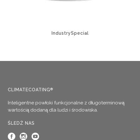
IndustrySpecial
CLIMATECOATING
®
Inteligentne powłoki funkcjonalne z długoterminową
wartością dodaną dla ludzi i środowiska.
ŚLEDŹ NAS