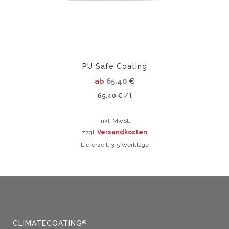
auf
der
Produktsei
gewählt
werden
PU Safe Coating
ab
65,40
€
65,40
€
l
/
inkl. MwSt.
zzgl.
Versandkosten
Lieferzeit:
3-5 Werktage
Dieses
Produkt
weist
mehrere
Varianten
auf.
Die
CLIMATECOATING
®