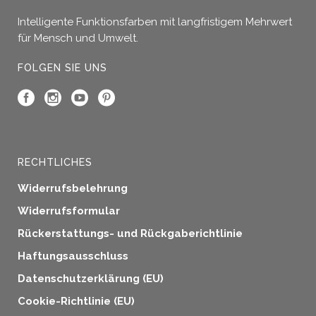
Optionen
Intelligente Funktionsfarben mit langfristigem Mehrwert
können
für Mensch und Umwelt.
auf
der
FOLGEN SIE UNS
Produktseite
gewählt
werden
RECHTLICHES
Widerrufsbelehrung
Widerrufsformular
Rückerstattungs- und Rückgaberichtlinie
Haftungsausschluss
Datenschutzerklärung (EU)
Cookie-Richtlinie (EU)