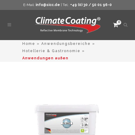
E-Mail:
info@sicc.de
| Tel.:
+49 (0) 30 / 50 01 96-0
0
Such
öffne
Home
»
Anwendungsbereiche
»
Hotellerie & Gastronomie
»
Anwendungen außen
Dieses
Produkt
weist
mehrere
Varianten
auf.
Die
Optionen
können