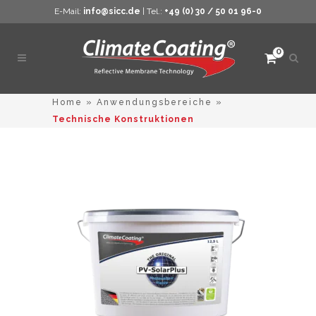
E-Mail:
info@sicc.de
| Tel.:
+49 (0) 30 / 50 01 96-0
0
Such
öffne
Home
»
Anwendungsbereiche
»
Technische Konstruktionen
Dieses
Produkt
weist
mehrere
Varianten
auf.
Die
Optionen
können
auf