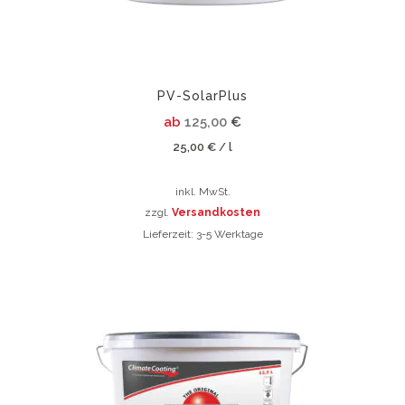
der
Produktsei
gewählt
werden
PV-SolarPlus
ab
125,00
€
25,00
€
l
/
inkl. MwSt.
zzgl.
Versandkosten
Lieferzeit:
3-5 Werktage
Dieses
Produkt
weist
mehrere
Varianten
auf.
Die
Optionen