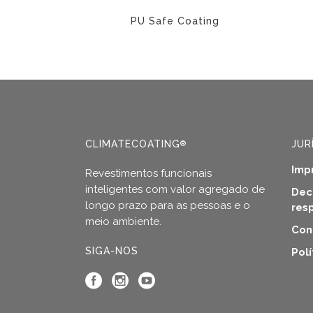
the
product
PU Safe Coating
page
This
product
has
multiple
variants.
The
CLIMATECOATING
JUR
®
options
may
Imp
Revestimentos funcionais
be
inteligentes com valor agregado de
Dec
chosen
longo prazo para as pessoas e o
res
on
meio ambiente.
the
Con
product
SIGA-NOS
Pol
page