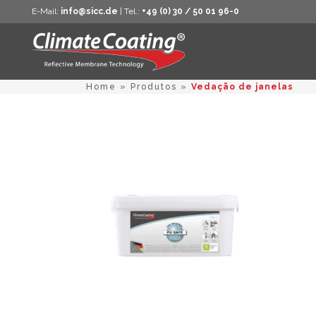
E-Mail:
info@sicc.de
| Tel.:
+49 (0) 30 / 50 01 96-0
Home
»
Produtos
»
Vedação de janelas
This
product
has
multiple
variants.
The
options
may
be
chosen
on