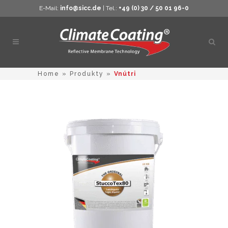
E-Mail:
info@sicc.de
| Tel.:
+49 (0) 30 / 50 01 96-0
Otvor
vyhľ
Home
»
Produkty
»
Vnútri
Tento
produkt
má
viacero
variantov.
Možnosti
si
môžete
vybrať
na
stránke