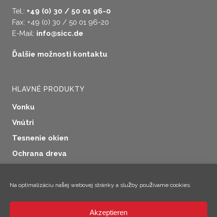
Tel.:
+49 (0) 30 / 50 01 96-0
Fax: +49 (0) 30 / 50 01 96-20
E-Mail:
info@sicc.de
Ďalšie možnosti kontaktu
HLAVNÉ PRODUKTY
Vonku
Vnútri
Tesnenie okien
Ochrana dreva
Priemyselné aplikácie
Doplnkové produkty
Na optimalizáciu našej webovej stránky a služby používame cookies.
Akzeptieren