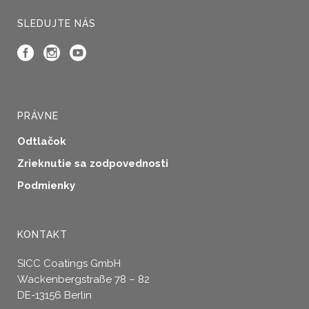
stránke
SLEDUJTE NÁS
produktu.
PRÁVNE
Odtlačok
Zrieknutie sa zodpovednosti
Podmienky
KONTAKT
SICC Coatings GmbH
Wackenbergstraße 78 – 82
DE-13156 Berlin