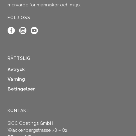
mervärde för människor och miljö.
kan
väljas
FÖLJ OSS
på
produktsidan
RÄTTSLIG
Avtryck
Varning
Betingelser
KONTAKT
SICC Coatings GmbH
Wackenbergstrasse 78 – 82