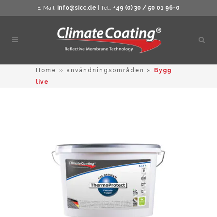
E-Mail:
info@sicc.de
| Tel.:
+49 (0) 30 / 50 01 96-0
Öppn
sökn
Home
»
användningsområden
»
Bygg
live
Den
här
produkten
har
flera
varianter.
De
olika
alternativ
kan