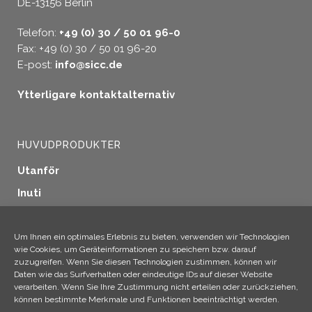
DE-13156 Berlin
Telefon:
+49 (0) 30 / 50 01 96-0
Fax: +49 (0) 30 / 50 01 96-20
E-post:
info@sicc.de
Ytterligare kontaktalternativ
HUVUDPRODUKTER
Utanför
Inuti
Fönstertätning
Träskydd
Um Ihnen ein optimales Erlebnis zu bieten, verwenden wir Technologien
wie Cookies, um Geräteinformationen zu speichern bzw. darauf
Industriella tillämpningar
zuzugreifen. Wenn Sie diesen Technologien zustimmen, können wir
Daten wie das Surfverhalten oder eindeutige IDs auf dieser Website
Ytterligare produkter
verarbeiten. Wenn Sie Ihre Zustimmung nicht erteilen oder zurückziehen,
können bestimmte Merkmale und Funktionen beeinträchtigt werden.