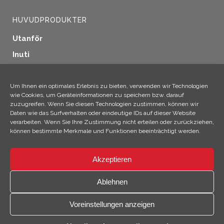
HUVUDPRODUKTER
Utanför
Inuti
Fönstertätning
Träskydd
Um Ihnen ein optimales Erlebnis zu bieten, verwenden wir Technologien
wie Cookies, um Geräteinformationen zu speichern bzw. darauf
Industriella tillämpningar
zuzugreifen. Wenn Sie diesen Technologien zustimmen, können wir
Daten wie das Surfverhalten oder eindeutige IDs auf dieser Website
Ytterligare produkter
verarbeiten. Wenn Sie Ihre Zustimmung nicht erteilen oder zurückziehen,
können bestimmte Merkmale und Funktionen beeinträchtigt werden.
Akzeptieren
×
Hej! Jag är Climo!
Ablehnen
© 2026 SICC Coatings GmbH
Voreinstellungen anzeigen
Öppna