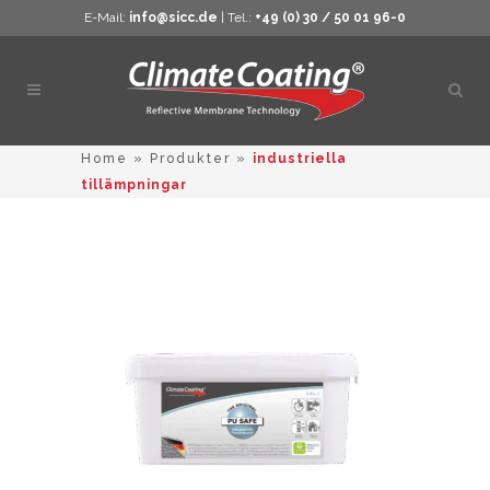
E-Mail:
info@sicc.de
| Tel.:
+49 (0) 30 / 50 01 96-0
Öppn
sökn
Home
»
Produkter
»
industriella
tillämpningar
Den
här
produkten
har
flera
varianter.
De
olika
alternativ
kan