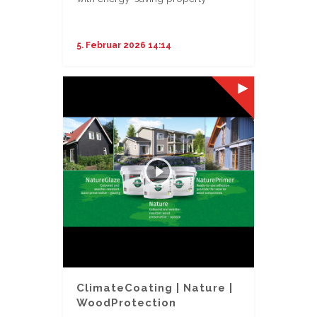
...
5. Februar 2026 14:14
ClimateCoating | Nature |
WoodProtection