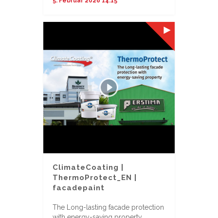
5. Februar 2026 14:15
ClimateCoating |
ThermoProtect_EN |
facadepaint
The Long-lasting facade protection
with energy-saving property