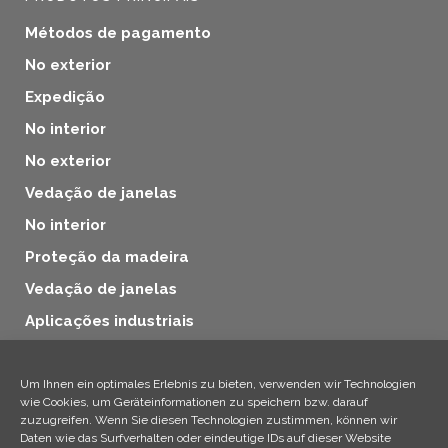
Métodos de pagamento
No exterior
Expedição
No interior
No exterior
Vedação de janelas
No interior
Proteção da madeira
Vedação de janelas
Aplicações industriais
Proteção da madeira
Produtos adicionais
Um Ihnen ein optimales Erlebnis zu bieten, verwenden wir Technologien
wie Cookies, um Geräteinformationen zu speichern bzw. darauf
Aplicações industriais
zuzugreifen. Wenn Sie diesen Technologien zustimmen, können wir
Daten wie das Surfverhalten oder eindeutige IDs auf dieser Website