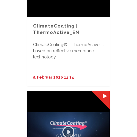
ClimateCoating |
ThermoActive_EN
ClimateCoating® - ThermoActive is
based on reflective membrane
technology.
...
5. Februar 2026 14:14