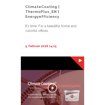
ClimateCoating |
ThermoPlus_EN |
Energyefficiency
It's time: For a beautiful home and
colorful offices.
...
5. Februar 2026 14:15