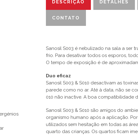
DESCRIÇÃO
DETALHES
CONTATO
Sanosil S003 é nebulizado na sala a ser 
frio. Para desativar todos os esporos, to
O tempo de exposição é de aproximadam
Duo eficaz
Sanosil S003 & S010 desactivam as toxinas
parede como no ar. Até à data, não se c
010 não inactive. A boa compatibilidade d
Sanosil S003 & S010 são amigos do ambie
lergénios
organismo humano após a aplicação. Por
utilizados sem hesitação em todas as ár
ar
quarto das crianças. Os quartos ficam im