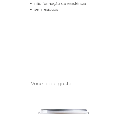
não formação de resistência
sem resíduos
Você pode gostar...
This
product
has
multiple