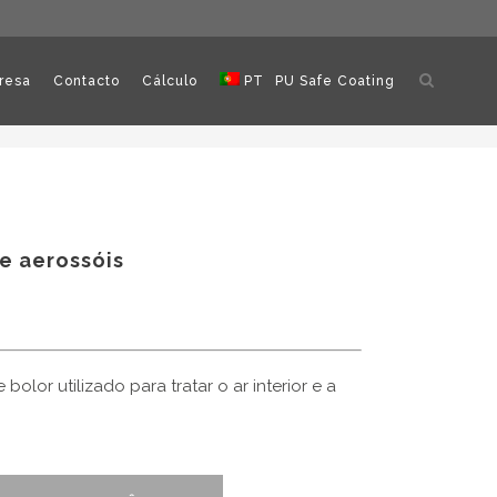
Abrir
resa
Contacto
Cálculo
PT
PU Safe Coating
pesquisa
e aerossóis
olor utilizado para tratar o ar interior e a