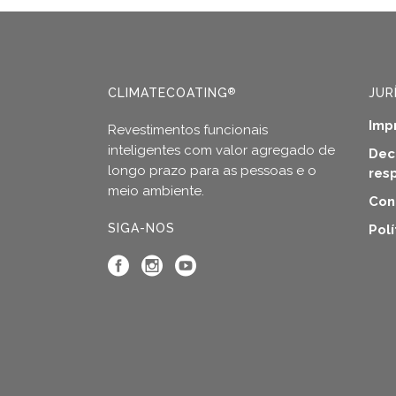
on
on
the
the
product
produ
page
page
CLIMATECOATING
JUR
®
Imp
Revestimentos funcionais
inteligentes com valor agregado de
Dec
longo prazo para as pessoas e o
res
meio ambiente.
Con
SIGA-NOS
Pol