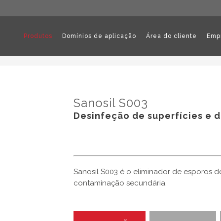
Produtos
Domínios de aplicação
Área do cliente
Emp
Sanosil S003
Desinfeção de superfícies e d
Sanosil S003 é o eliminador de esporos de b
contaminação secundária.