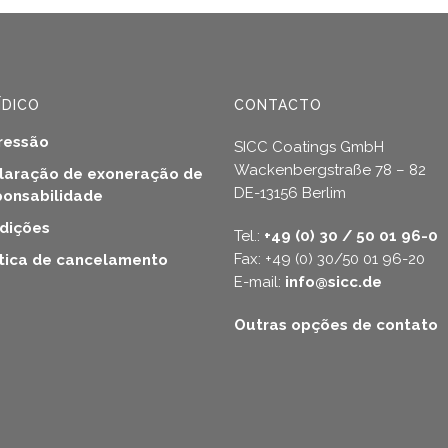
on
the
ct
product
page
ÍDICO
CONTACTO
ressão
SICC Coatings GmbH
Wackenbergstraße 78 – 82
laração de exoneração de
DE-13156 Berlim
ponsabilidade
dições
Tel.:
+49 (0) 30 / 50 01 96-0
Fax: +49 (0) 30/50 01 96-20
ítica de cancelamento
E-mail:
info@sicc.de
Outras opções de contato