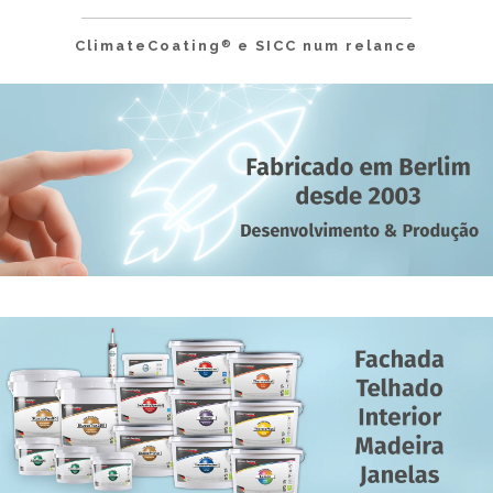
ClimateCoating
e SICC num relance
®