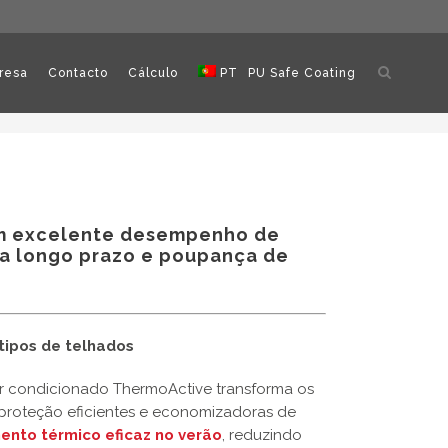
Abrir
resa
Contacto
Cálculo
PT
PU Safe Coating
pesquisa
om excelente desempenho de
 a longo prazo e poupança de
tipos de telhados
ar condicionado ThermoActive transforma os
 proteção eficientes e economizadoras de
ento térmico eficaz no verão
, reduzindo