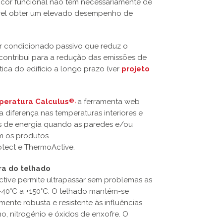
A cor funcional não tem necessariamente de
ível obter um elevado desempenho de
ar condicionado passivo que reduz o
contribui para a redução das emissões de
tica do edifício a longo prazo (ver
projeto
peratura Calculus
a ferramenta web
®
,
 diferença nas temperaturas interiores e
as de energia quando as paredes e/ou
m os produtos
tect e ThermoActive.
ra do telhado
ctive permite ultrapassar sem problemas as
 -40°C a +150°C. O telhado mantém-se
ente robusta e resistente às influências
no, nitrogénio e óxidos de enxofre. O