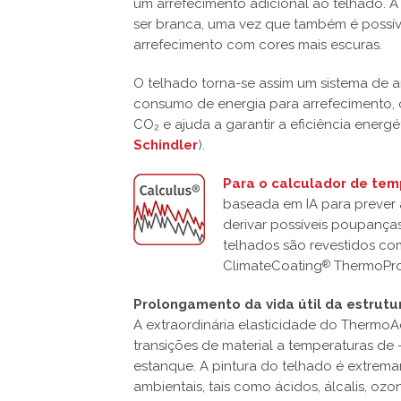
um arrefecimento adicional ao telhado. 
ser branca, uma vez que também é poss
arrefecimento com cores mais escuras.
O telhado torna-se assim um sistema de 
consumo de energia para arrefecimento, 
CO₂ e ajuda a garantir a eficiência energé
Schindler
).
Para o calculador de tem
baseada em IA para prever a
derivar possíveis poupanç
telhados são revestidos co
ClimateCoating
ThermoPro
®
Prolongamento da vida útil da estrutu
A extraordinária elasticidade do ThermoA
transições de material a temperaturas de
estanque. A pintura do telhado é extremam
ambientais, tais como ácidos, álcalis, ozo