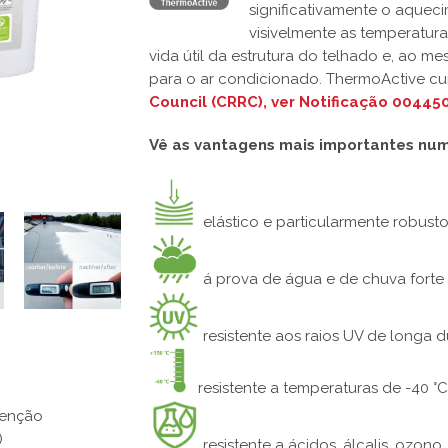
significativamente o aquec
visivelmente as temperatura
vida útil da estrutura do telhado e, ao 
para o ar condicionado. ThermoActive cu
Council (CRRC), ver Notificação 00445
Vê as vantagens mais importantes num
elástico e particularmente robust
á prova de água e de chuva forte
resistente aos raios UV de longa 
resistente a temperaturas de -40 °C
tenção
)
resistente a ácidos, álcalis, ozono