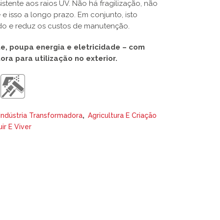
tente aos raios UV. Não há fragilização, não
e isso a longo prazo. Em conjunto, isto
hado e reduz os custos de manutenção.
te, poupa energia e eletricidade – com
ora para utilização no exterior.
,
Indústria Transformadora
Agricultura E Criação
ir E Viver
This
This
product
product