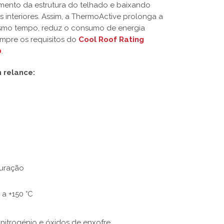
imento da estrutura do telhado e baixando
s interiores. Assim, a ThermoActive prolonga a
mesmo tempo, reduz o consumo de energia
mpre os requisitos do
Cool Roof Rating
0
.
 relance:
o
duração
 a +150 °C
, nitrogénio e óxidos de enxofre