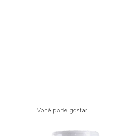
Você pode gostar...
This
product