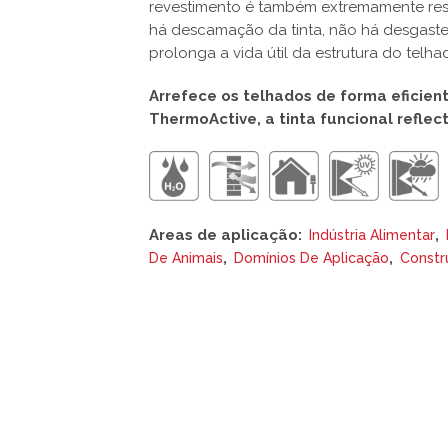
revestimento é também extremamente resis
há descamação da tinta, não há desgaste 
prolonga a vida útil da estrutura do tel
Arrefece os telhados de forma eficien
ThermoActive, a tinta funcional reflect
Areas de aplicação:
,
Indústria Alimentar
,
,
De Animais
Domínios De Aplicação
Constru
This
product