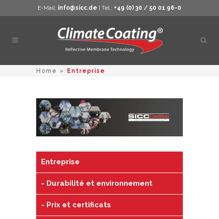
E-Mail:
info@sicc.de
| Tel.:
+49 (0) 30 / 50 01 96-0
Ouvri
la
rech
Home
»
Entreprise
Entreprise
Durabilité et environnement
Prix et certificats