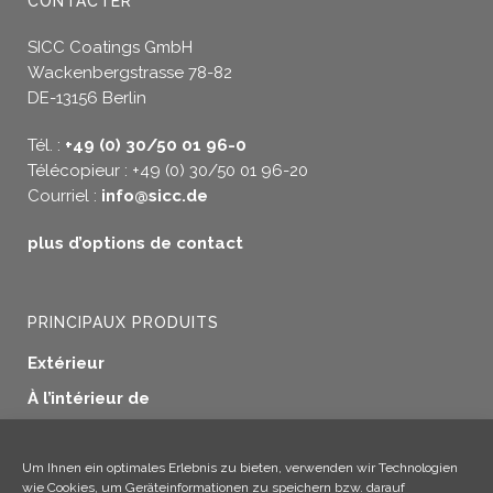
CONTACTER
SICC Coatings GmbH
Wackenbergstrasse 78-82
DE-13156 Berlin
Tél. :
+49 (0) 30/50 01 96-0
Télécopieur : +49 (0) 30/50 01 96-20
Courriel :
info@sicc.de
plus d’options de contact
PRINCIPAUX PRODUITS
Extérieur
À l’intérieur de
Etanchéité des fenêtres
Préservation du bois
Um Ihnen ein optimales Erlebnis zu bieten, verwenden wir Technologien
wie Cookies, um Geräteinformationen zu speichern bzw. darauf