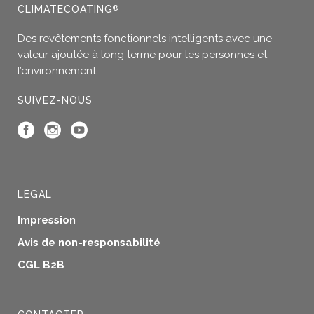
options
CLIMATECOATING
®
peuvent
Des revêtements fonctionnels intelligents avec une
être
valeur ajoutée à long terme pour les personnes et
choisies
l’environnement.
sur
la
SUIVEZ-NOUS
page
du
produit
LEGAL
Impression
Avis de non-responsabilité
CGL B2B