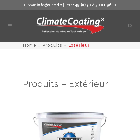
E-Mail:
info@sicc.de
| Tel.:
+49 (0) 30 / 50 01 96-0
Ouvri
la
rech
Home
»
Produits
»
Extérieur
Produits – Extérieur
Ce
produit
a
plusieurs
variations.
Les
options