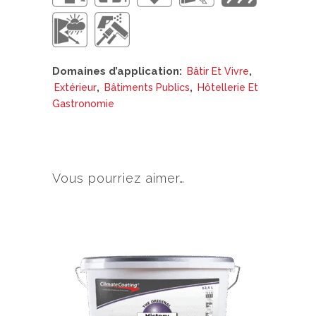
Domaines d’application:
,
Bâtir Et Vivre
,
,
Extérieur
Bâtiments Publics
Hôtellerie Et
Gastronomie
Vous pourriez aimer…
Ce
produit
a
plusieurs
variations.
Les
options