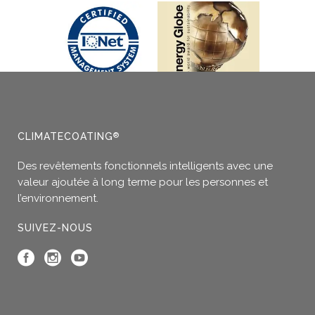
a
plusieurs
variations.
Les
options
peuvent
être
choisies
sur
CLIMATECOATING
®
la
page
Des revêtements fonctionnels intelligents avec une
du
valeur ajoutée à long terme pour les personnes et
produit
l’environnement.
SUIVEZ-NOUS