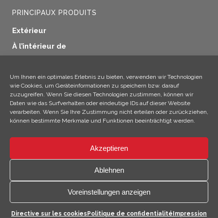
PRINCIPAUX PRODUITS
Extérieur
À l’intérieur de
Etanchéité des fenêtres
Préservation du bois
Um Ihnen ein optimales Erlebnis zu bieten, verwenden wir Technologien
wie Cookies, um Geräteinformationen zu speichern bzw. darauf
Applications industrielles
zuzugreifen. Wenn Sie diesen Technologien zustimmen, können wir
Daten wie das Surfverhalten oder eindeutige IDs auf dieser Website
Produits supplémentaires
verarbeiten. Wenn Sie Ihre Zustimmung nicht erteilen oder zurückziehen,
können bestimmte Merkmale und Funktionen beeinträchtigt werden.
Akzeptieren
×
Hé ! Je suis Climo !
Ablehnen
© 2026 SICC Coatings GmbH
Voreinstellungen anzeigen
Ouvrir
Directive sur les cookies
Politique de confidentialité
Impression
les