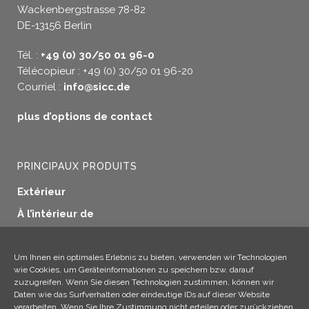
Wackenbergstrasse 78-82
DE-13156 Berlin
Tél. :
+49 (0) 30/50 01 96-0
Télécopieur : +49 (0) 30/50 01 96-20
Courriel :
info@sicc.de
plus d’options de contact
PRINCIPAUX PRODUITS
Extérieur
À l’intérieur de
Etanchéité des fenêtres
Préservation du bois
Um Ihnen ein optimales Erlebnis zu bieten, verwenden wir Technologien
wie Cookies, um Geräteinformationen zu speichern bzw. darauf
Applications industrielles
zuzugreifen. Wenn Sie diesen Technologien zustimmen, können wir
Daten wie das Surfverhalten oder eindeutige IDs auf dieser Website
Produits supplémentaires
verarbeiten. Wenn Sie Ihre Zustimmung nicht erteilen oder zurückziehen,