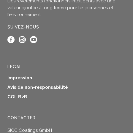
Des revêtements fonctionnels intelligents avec une
du
valeur ajoutée à long terme pour les personnes et
produit
l’environnement.
SUIVEZ-NOUS
LEGAL
Impression
Avis de non-responsabilité
CGL B2B
CONTACTER
SICC Coatings GmbH