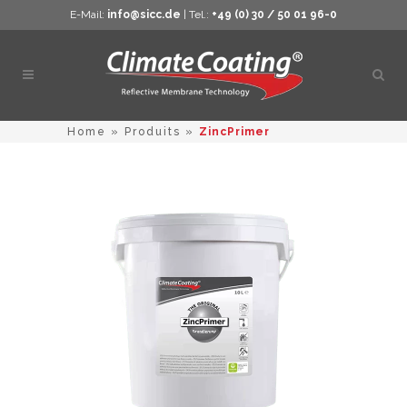
E-Mail:
info@sicc.de
| Tel.:
+49 (0) 30 / 50 01 96-0
Ouvri
la
rech
Home
»
Produits
»
ZincPrimer