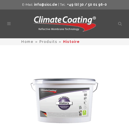
E-Mail:
info@sicc.de
| Tel.:
+49 (0) 30 / 50 01 96-0
Ouvri
la
rech
Home
»
Produits
»
Histoire