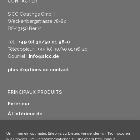
CONTACTER
SICC Coatings GmbH
Wackenbergstrasse 78-82
DE-13156 Berlin
Tél. :
+49 (0) 30/50 01 96-0
Télécopieur : +49 (0) 30/50 01 96-20
Courriel :
info@sicc.de
plus d’options de contact
PRINCIPAUX PRODUITS
Extérieur
À l’intérieur de
Etanchéité des fenêtres
Préservation du bois
Um Ihnen ein optimales Erlebnis zu bieten, verwenden wir Technologien
wie Cookies, um Geräteinformationen zu speichern bzw. darauf