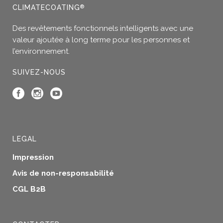
sur
CLIMATECOATING
®
la
page
Des revêtements fonctionnels intelligents avec une
du
valeur ajoutée à long terme pour les personnes et
produit
l’environnement.
SUIVEZ-NOUS
LEGAL
Impression
Avis de non-responsabilité
CGL B2B