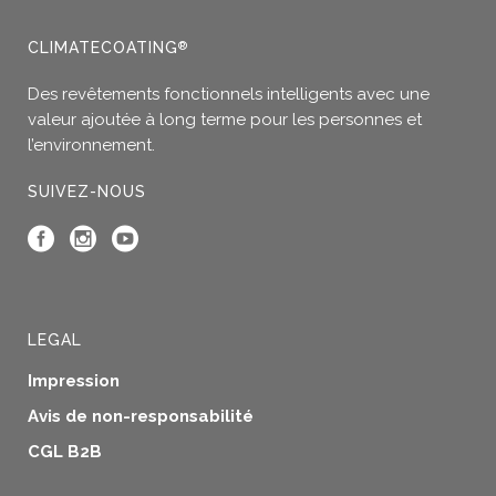
choisies
sur
CLIMATECOATING
®
la
page
Des revêtements fonctionnels intelligents avec une
du
valeur ajoutée à long terme pour les personnes et
produit
l’environnement.
SUIVEZ-NOUS
LEGAL
Impression
Avis de non-responsabilité
CGL B2B