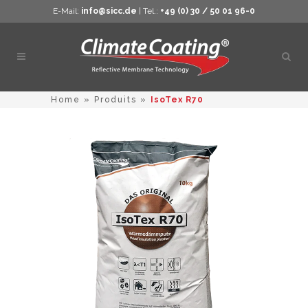
E-Mail:
info@sicc.de
| Tel.:
+49 (0) 30 / 50 01 96-0
Ouvri
la
rech
Home
»
Produits
»
IsoTex R70