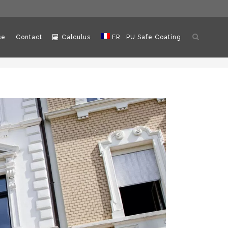
Ouvrir
se
Contact
Calculus
FR
PU Safe Coating
la
recherch