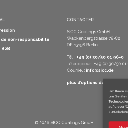
AL
CONTACTER
ression
SICC Coatings GmbH
Wackenbergstrasse 78-82
s de non-responsabilité
DE-13156 Berlin
 B2B
Tél. :
+49 (0) 30/50 01 96-0
Télécopieur : +49 (0) 30/50 01
Courriel :
info@sicc.de
plus d’options de contact
Um Ihnen ei
um Gerätein
Technologie
auf dieser 
zurückziehe
© 2026 SICC Coatings GmbH
Akze