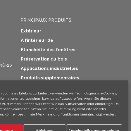
PRINCIPAUX PRODUITS
Extérieur
À l’intérieur de
Etanchéité des fenêtres
Préservation du bois
 96-20
Applications industrielles
Produits supplémentaires
n optimales Erlebnis zu bieten, verwenden wir Technologien wie Cookies,
formationen zu speichern bzw. darauf zuzugreifen. Wenn Sie diesen
n zustimmen, können wir Daten wie das Surfverhalten oder eindeutige IDs
×
Website verarbeiten. Wenn Sie Ihre Zustimmung nicht erteilen oder
Hé ! Je suis Climo !
n, können bestimmte Merkmale und Funktionen beeinträchtigt werden.
ptieren
Ablehnen
Voreinstellungen anzeigen