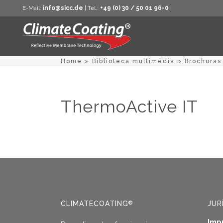
E-Mail:
info@sicc.de
| Tel.:
+49 (0) 30 / 50 01 96-0
Home
»
Biblioteca multimédia
»
Brochuras
ThermoActive IT
CLIMATECOATING
JUR
®
Imp