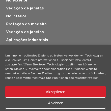
No exterior
Vedação de janelas
No interior
Proteção da madeira
Vedação de janelas
Aplicações industriais
Proteção da madeira
Produtos adicionais
Um Ihnen ein optimales Erlebnis zu bieten, verwenden wir Technologien
wie Cookies, um Geräteinformationen zu speichern bzw. darauf
Aplicações industriais
zuzugreifen. Wenn Sie diesen Technologien zustimmen, können wir
Daten wie das Surfverhalten oder eindeutige IDs auf dieser Website
Produtos adicionais
verarbeiten. Wenn Sie Ihre Zustimmung nicht erteilen oder zurückziehen,
können bestimmte Merkmale und Funktionen beeinträchtigt werden.
Akzeptieren
×
Olá ! Eu sou Climo !
Ablehnen
© 2026 SICC Coatings GmbH