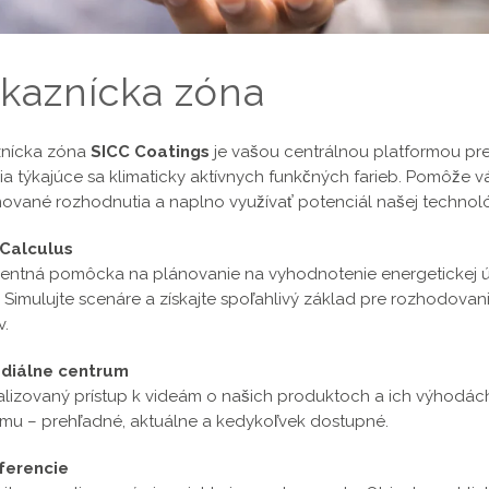
kaznícka zóna
nícka zóna
SICC Coatings
je vašou centrálnou platformou pre 
ia týkajúce sa klimaticky aktívnych funkčných farieb. Pomôže vá
mované rozhodnutia a naplno využívať potenciál našej technoló
Calculus
igentná pomôcka na plánovanie na vyhodnotenie energetickej úči
 Simulujte scenáre a získajte spoľahlivý základ pre rozhodovan
v.
diálne centrum
alizovaný prístup k videám o našich produktoch a ich výhodá
emu – prehľadné, aktuálne a kedykoľvek dostupné.
ferencie