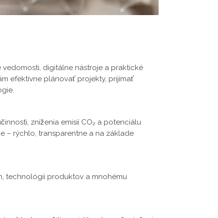
vedomosti, digitálne nástroje a praktické
m efektívne plánovať projekty, prijímať
gie.
nnosti, zníženia emisií CO₂ a potenciálu
ie – rýchlo, transparentne a na základe
ch, technológii produktov a mnohému