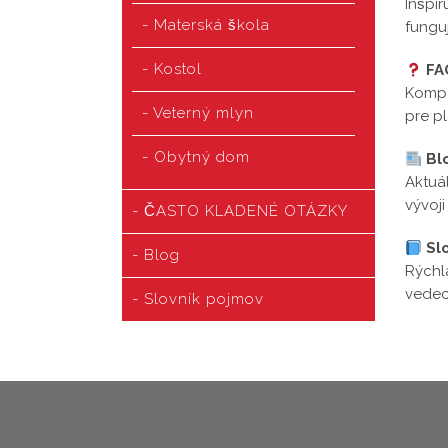
Inšpir
Materská škola
fungu
Kostol
FA
Kompa
Veterný mlyn
pre p
Obytný dom
Bl
Aktuá
vývoji
ČASTO KLADENÉ OTÁZKY
Sl
Blog
Rýchla
vede
Slovník pojmov