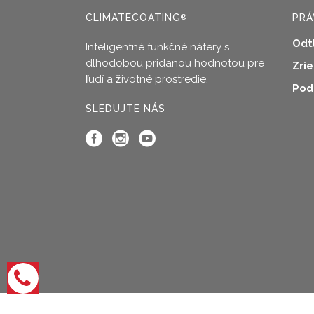
CLIMATECOATING
PRÁ
®
Odt
Inteligentné funkčné nátery s
dlhodobou pridanou hodnotou pre
Zri
ľudí a životné prostredie.
Pod
SLEDUJTE NÁS
Otvoriť
možnosti
kontaktu