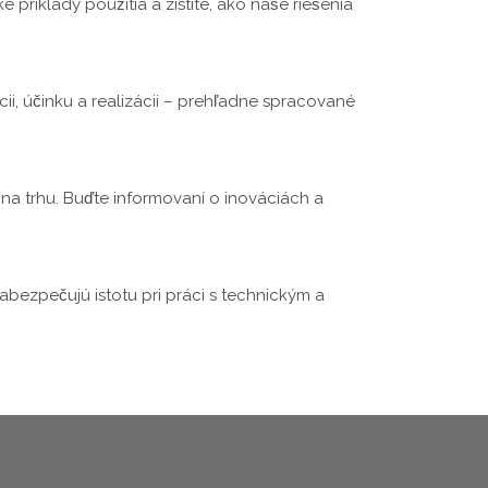
 príklady použitia a zistite, ako naše riešenia
i, účinku a realizácii – prehľadne spracované
na trhu. Buďte informovaní o inováciách a
abezpečujú istotu pri práci s technickým a