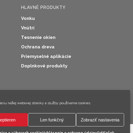
HLAVNÉ PRODUKTY
Vonku
Vnútri
Tesnenie okien
Ochrana dreva
Priemyselné aplikácie
Doplnkové produkty
×
Ahoj! Som Climo!
záciu našej webovej stránky a služby používame cookies.
eptieren
Len funkčný
Zobraziť nastavenia