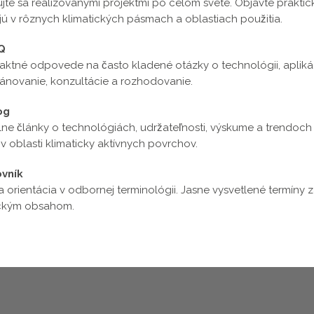
ujte sa realizovanými projektmi po celom svete. Objavte praktické
jú v rôznych klimatických pásmach a oblastiach použitia.
Q
ktné odpovede na často kladené otázky o technológii, aplikáci
lánovanie, konzultácie a rozhodovanie.
og
lne články o technológiách, udržateľnosti, výskume a trendoch 
 v oblasti klimaticky aktívnych povrchov.
ovník
 orientácia v odbornej terminológii. Jasne vysvetlené termíny z
ckým obsahom.