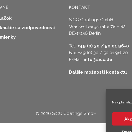
VNE
KONTAKT
lačok
SICC Coatings GmbH
Wackenbergstraße 78 – 82
eknutie sa zodpovednosti
DE-13156 Berlin
mienky
Tel.:
+49 (0) 30 / 50 01 96-0
Fax: +49 (0) 30 / 50 01 96-20
E-Mail:
info@sicc.de
Ďalšie možnosti kontaktu
Na optimali
© 2026 SICC Coatings GmbH
Akz