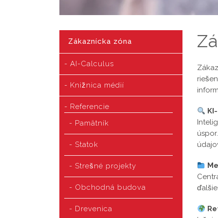
Zá
Zákaznícka zóna
AI-Calculus
Zákaz
riešen
Knižnica médií
infor
Referencie
KI-
Intel
Pamätník
úspor.
Statok
údajo
Me
Strešné projekty
Centr
Obchodná budova
ďalši
Drevenica
Re