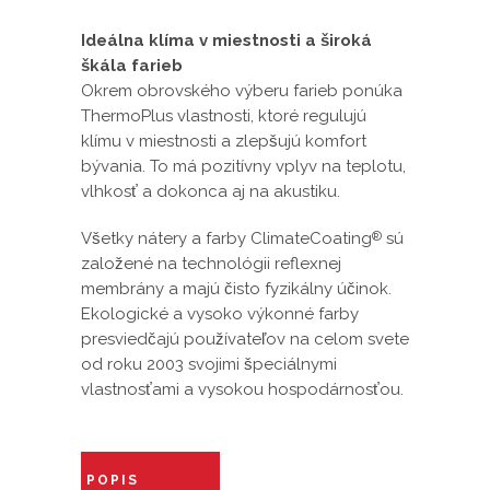
Ideálna klíma v miestnosti a široká
škála farieb
Okrem obrovského výberu farieb ponúka
ThermoPlus vlastnosti, ktoré regulujú
klímu v miestnosti a zlepšujú komfort
bývania. To má pozitívny vplyv na teplotu,
vlhkosť a dokonca aj na akustiku.
Všetky nátery a farby ClimateCoating
sú
®
založené na technológii reflexnej
membrány a majú čisto fyzikálny účinok.
Ekologické a vysoko výkonné farby
presviedčajú používateľov na celom svete
od roku 2003 svojimi špeciálnymi
vlastnosťami a vysokou hospodárnosťou.
POPIS