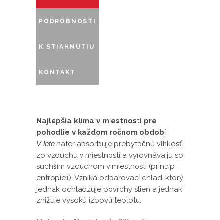
PODROBNOSTI
K STIAHNUTIU
KONTAKT
Najlepšia klíma v miestnosti pre
pohodlie v každom ročnom období
V lete
náter absorbuje prebytočnú vlhkosť
zo vzduchu v miestnosti a vyrovnáva ju so
suchším vzduchom v miestnosti (princíp
entropie1). Vzniká odparovací chlad, ktorý
jednak ochladzuje povrchy stien a jednak
znižuje vysokú izbovú teplotu.