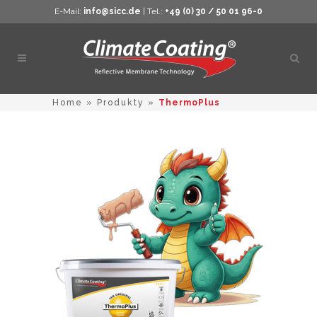
E-Mail:
info@sicc.de
| Tel.:
+49 (0) 30 / 50 01 96-0
Otvor
vyhľ
Home
»
Produkty
»
ThermoPlus