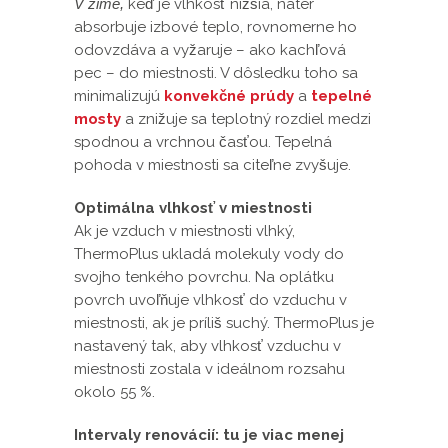
V zime,
keď je vlhkosť nižšia, náter
absorbuje izbové teplo, rovnomerne ho
odovzdáva a vyžaruje – ako kachľová
pec – do miestnosti. V dôsledku toho sa
minimalizujú
konvekčné prúdy
a
tepelné
mosty
a znižuje sa teplotný rozdiel medzi
spodnou a vrchnou časťou. Tepelná
pohoda v miestnosti sa citeľne zvyšuje.
Optimálna vlhkosť v miestnosti
Ak je vzduch v miestnosti vlhký,
ThermoPlus ukladá molekuly vody do
svojho tenkého povrchu. Na oplátku
povrch uvoľňuje vlhkosť do vzduchu v
miestnosti, ak je príliš suchý. ThermoPlus je
nastavený tak, aby vlhkosť vzduchu v
miestnosti zostala v ideálnom rozsahu
okolo 55 %.
Intervaly renovácií: tu je viac menej