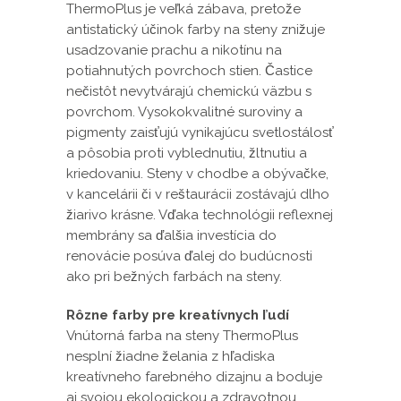
ThermoPlus je veľká zábava, pretože
antistatický účinok farby na steny znižuje
usadzovanie prachu a nikotínu na
potiahnutých povrchoch stien. Častice
nečistôt nevytvárajú chemickú väzbu s
povrchom. Vysokokvalitné suroviny a
pigmenty zaisťujú vynikajúcu svetlostálosť
a pôsobia proti vyblednutiu, žltnutiu a
kriedovaniu. Steny v chodbe a obývačke,
v kancelárii či v reštaurácii zostávajú dlho
žiarivo krásne. Vďaka technológii reflexnej
membrány sa ďalšia investícia do
renovácie posúva ďalej do budúcnosti
ako pri bežných farbách na steny.
Rôzne farby pre kreatívnych ľudí
Vnútorná farba na steny ThermoPlus
nesplní žiadne želania z hľadiska
kreatívneho farebného dizajnu a boduje
aj svojou ekologickou a zdravotnou