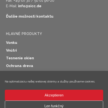
Fax: +49 (0) 30 / 50 01 96-20
E-Mail:
info@sicc.de
Ďalšie možnosti kontaktu
HLAVNÉ PRODUKTY
Vonku
Vnútri
Tesnenie okien
Ochrana dreva
Priemyselné aplikácie
Doplnkové produkty
Na optimalizáciu našej webovej stránky a služby používame cookies.
Akzeptieren
×
Len funkčný
Ahoj! Som Climo!