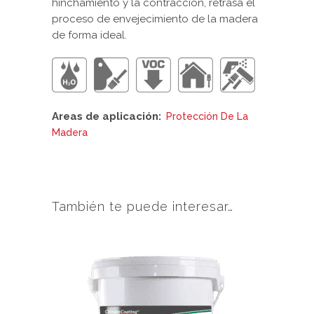
hinchamiento y la contracción, retrasa el
proceso de envejecimiento de la madera
de forma ideal.
Areas de aplicación:
Protección De La
Madera
También te puede interesar…
Este
producto
tiene
múltiples
variantes.