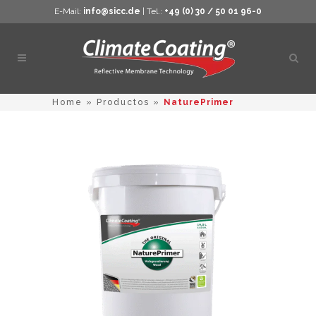
E-Mail:
info@sicc.de
| Tel.:
+49 (0) 30 / 50 01 96-0
Abrir
búsq
Home
»
Productos
»
NaturePrimer