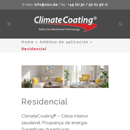
E-Mail:
info@sicc.de
| Tel.:
+49 (0) 30 / 50 01 96-0
Abrir
búsq
Home
»
Ámbitos de aplicación
»
Residencial
Residencial
ClimateCoating
– Clima interior
®
saudável. Poupança de energia.
Superfícies duradouras.