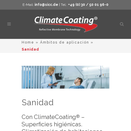
E-Mail:
info@sicc.de
| Tel.:
+49 (0) 30 / 50 01 96-0
Abrir
búsq
Home
»
Ámbitos de aplicación
»
Sanidad
Sanidad
Con ClimateCoating
–
®
Superficies higiénicas.