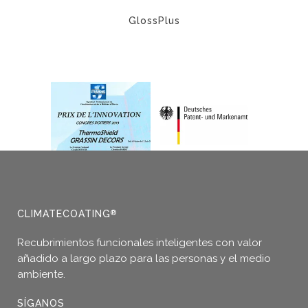
producto
de
GlossPlus
producto
Este
producto
tiene
múltiples
variantes.
Las
opciones
se
pueden
elegir
en
CLIMATECOATING
®
la
página
Recubrimientos funcionales inteligentes con valor
de
añadido a largo plazo para las personas y el medio
producto
ambiente.
SÍGANOS