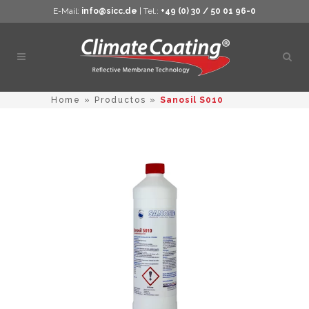
E-Mail:
info@sicc.de
| Tel.:
+49 (0) 30 / 50 01 96-0
Abrir
búsq
Home
»
Productos
»
Sanosil S010