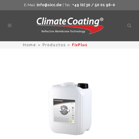
E-Mail:
info@sicc.de
| Tel.:
+49 (0) 30 / 50 01 96-0
Abrir
búsq
Home
»
Productos
»
FixPlus