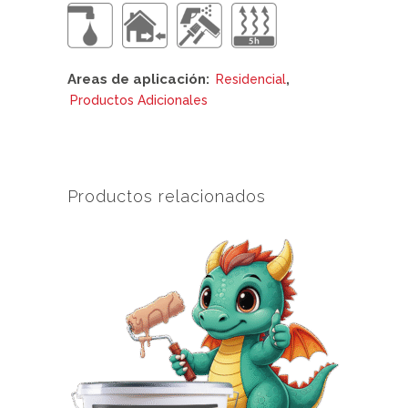
Areas de aplicación:
,
Residencial
Productos Adicionales
Productos relacionados
Este
producto
tiene
múltiples
variantes.
Las
opciones
se