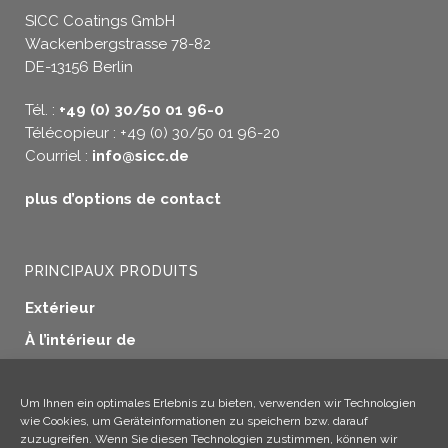
SICC Coatings GmbH
Wackenbergstrasse 78-82
DE-13156 Berlin
Tél. :
+49 (0) 30/50 01 96-0
Télécopieur : +49 (0) 30/50 01 96-20
Courriel :
info@sicc.de
plus d’options de contact
PRINCIPAUX PRODUITS
Extérieur
À l’intérieur de
Etanchéité des fenêtres
Préservation du bois
Um Ihnen ein optimales Erlebnis zu bieten, verwenden wir Technologien
wie Cookies, um Geräteinformationen zu speichern bzw. darauf
Applications industrielles
zuzugreifen. Wenn Sie diesen Technologien zustimmen, können wir