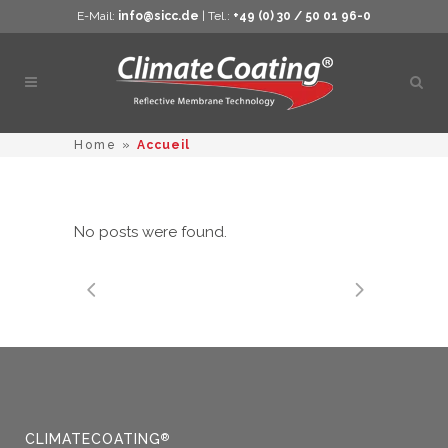
E-Mail:
info@sicc.de
| Tel.:
+49 (0) 30 / 50 01 96-0
Ouvri
la
rech
Home
»
Accueil
No posts were found.
CLIMATECOATING
®