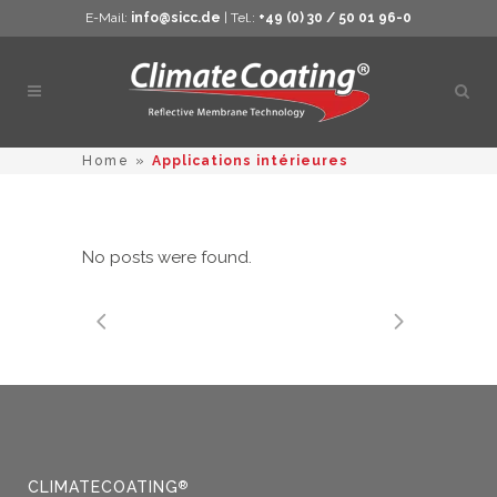
E-Mail:
info@sicc.de
| Tel.:
+49 (0) 30 / 50 01 96-0
Ouvri
la
rech
Home
»
Applications intérieures
No posts were found.
CLIMATECOATING
®