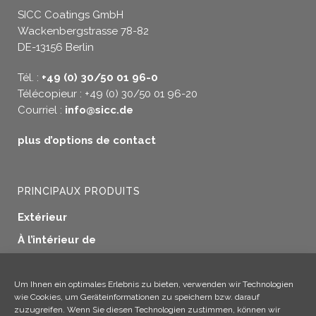
SICC Coatings GmbH
Wackenbergstrasse 78-82
DE-13156 Berlin
Tél. :
+49 (0) 30/50 01 96-0
Télécopieur : +49 (0) 30/50 01 96-20
Courriel :
info@sicc.de
plus d’options de contact
PRINCIPAUX PRODUITS
Extérieur
À l’intérieur de
Etanchéité des fenêtres
Préservation du bois
Um Ihnen ein optimales Erlebnis zu bieten, verwenden wir Technologien
wie Cookies, um Geräteinformationen zu speichern bzw. darauf
Applications industrielles
zuzugreifen. Wenn Sie diesen Technologien zustimmen, können wir