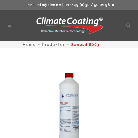
E-Mail:
info@sicc.de
| Tel.:
+49 (0) 30 / 50 01 96-0
Öppn
sökn
Home
»
Produkter
»
Sanosil S003