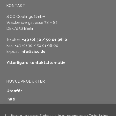
KONTAKT
SICC Coatings GmbH
Wackenbergstrasse 78 – 82
DE-13156 Berlin
Telefon:
+49 (0) 30 / 50 01 96-0
Fax: +49 (0) 30 / 50 01 96-20
E-post:
info@sicc.de
Ytterligare kontaktalternativ
HUVUDPRODUKTER
Utanför
Inuti
Fönstertätning
Träskydd
Um Ihnen ein optimales Erlebnis zu bieten, verwenden wir Technologien