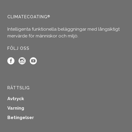
alternativen
kan
väljas
CLIMATECOATING
®
på
produktsidan
Intelligenta funktionella beläggningar med långsiktigt
mervärde för människor och miljö.
FÖLJ OSS
RÄTTSLIG
Avtryck
Varning
Betingelser