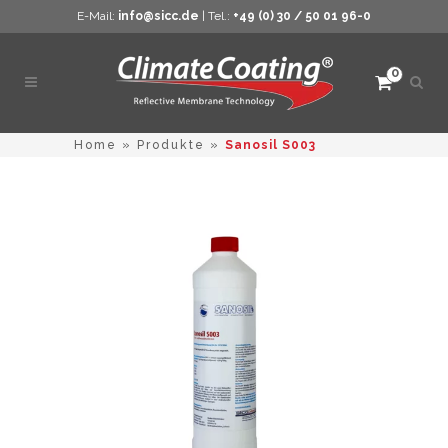
E-Mail:
info@sicc.de
| Tel.:
+49 (0) 30 / 50 01 96-0
0
Such
öffne
Home
»
Produkte
»
Sanosil S003