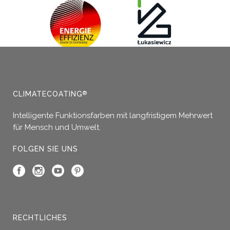
mehrere
Varianten
auf.
Die
Optionen
können
auf
der
CLIMATECOATING
®
Produktseite
gewählt
Intelligente Funktionsfarben mit langfristigem Mehrwert
werden
für Mensch und Umwelt.
FOLGEN SIE UNS
RECHTLICHES