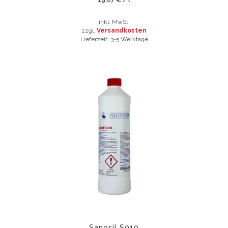
inkl. MwSt.
zzgl.
Versandkosten
Lieferzeit:
3-5 Werktage
Dieses
Produkt
weist
mehrere
Varianten
auf.
Die
Optionen
können
auf
der
Produktseite
gewählt
werden
Sanosil S010