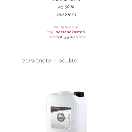
45,50
€
45,50
€
l
/
inkl. 19 % MwSt.
zzgl.
Versandkosten
Lieferzeit:
3-5 Werktage
Verwandte Produkte
Dieses
Produkt
weist
mehrere
Varianten
auf.
Die
Optionen
können