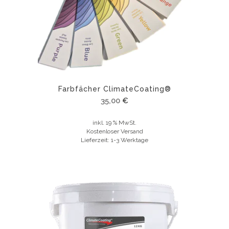
können
auf
der
Produktseite
gewählt
werden
Farbfächer ClimateCoating®
35,00
€
inkl. 19 % MwSt.
Kostenloser Versand
Lieferzeit:
1-3 Werktage
Dieses
Produkt
weist
mehrere
Varianten
auf.