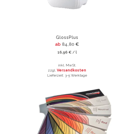
auf
der
Produktsei
gewählt
werden
GlossPlus
ab
84,80
€
16,96
€
l
/
inkl. MwSt.
zzgl.
Versandkosten
Lieferzeit:
3-5 Werktage
Dieses
Produkt
weist
mehrere
Varianten
auf.
Die
Optionen