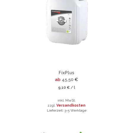
auf.
Varianten
Die
auf.
Optionen
Die
können
Optionen
auf
können
der
auf
Produktseite
der
gewählt
Produktsei
werden
gewählt
werden
FixPlus
ab
45,50
€
9,10
€
l
/
inkl. MwSt.
zzgl.
Versandkosten
Lieferzeit:
3-5 Werktage
Dieses
Produkt
weist