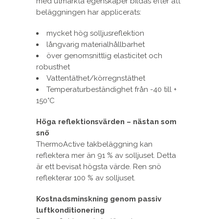
med utmärkta egenskaper bildas efter att
beläggningen har applicerats:
mycket hög solljusreflektion
långvarig materialhållbarhet
över genomsnittlig elasticitet och
robusthet
Vattentäthet/körregnstäthet
Temperaturbeständighet från -40 till +
150°C
Höga reflektionsvärden – nästan som
snö
ThermoActive takbeläggning kan
reflektera mer än 91 % av solljuset. Detta
är ett bevisat högsta värde. Ren snö
reflekterar 100 % av solljuset.
Kostnadsminskning genom passiv
luftkonditionering