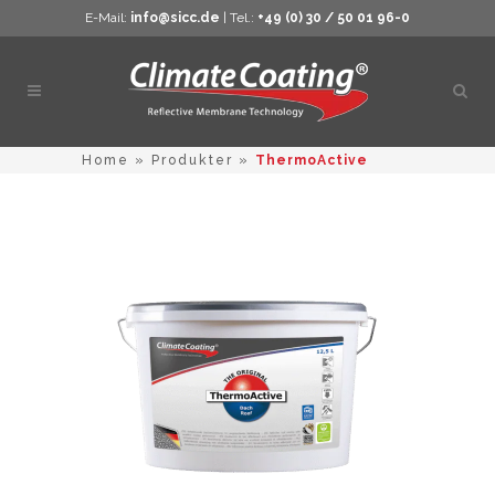
E-Mail:
info@sicc.de
| Tel.:
+49 (0) 30 / 50 01 96-0
Öppn
sökn
Home
»
Produkter
»
ThermoActive