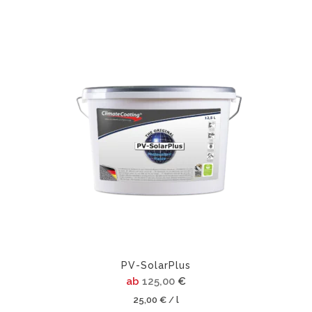
Dieses
Produkt
weist
mehrere
Varianten
auf.
Die
Optionen
können
auf
der
Produktsei
gewählt
werden
PV-SolarPlus
ab
125,00
€
25,00
€
l
/