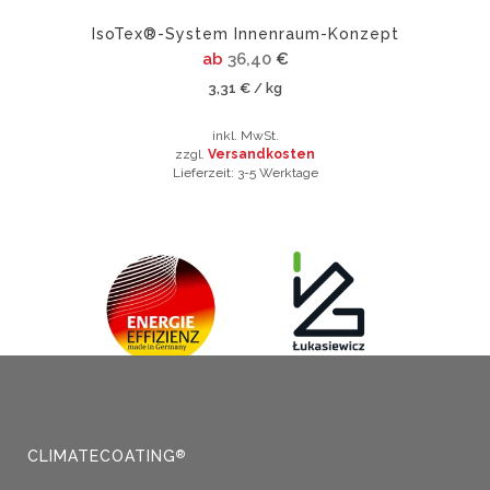
werden
IsoTex®-System Innenraum-Konzept
ab
36,40
€
3,31
€
kg
/
inkl. MwSt.
zzgl.
Versandkosten
Lieferzeit:
3-5 Werktage
Dieses
Produkt
weist
mehrere
Varianten
auf.
Die
Optionen
können
auf
der
CLIMATECOATING
®
Produktseite