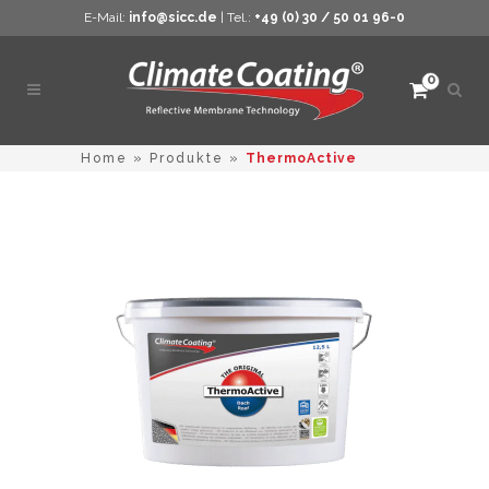
E-Mail:
info@sicc.de
| Tel.:
+49 (0) 30 / 50 01 96-0
0
Such
öffne
Home
»
Produkte
»
ThermoActive