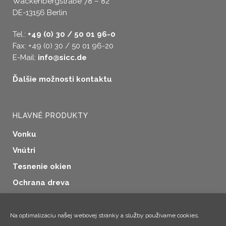
Wackenbergstraße 78 – 82
DE-13156 Berlin
Tel.:
+49 (0) 30 / 50 01 96-0
Fax: +49 (0) 30 / 50 01 96-20
E-Mail:
info@sicc.de
Ďalšie možnosti kontaktu
HLAVNÉ PRODUKTY
Vonku
Vnútri
Tesnenie okien
Ochrana dreva
Priemyselné aplikácie
Doplnkové produkty
Na optimalizáciu našej webovej stránky a služby používame cookies.