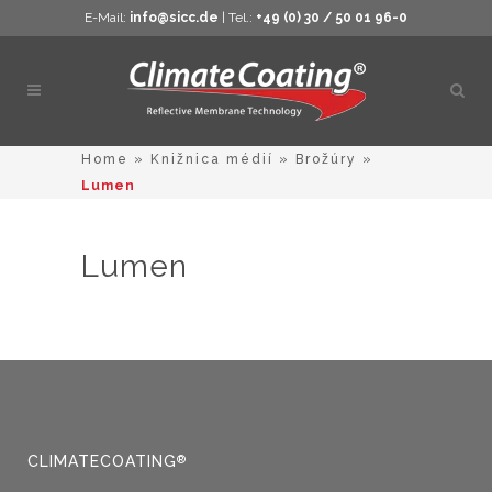
E-Mail:
info@sicc.de
| Tel.:
+49 (0) 30 / 50 01 96-0
Otvor
vyhľ
Home
»
Knižnica médií
»
Brožúry
»
Lumen
Lumen
CLIMATECOATING
®