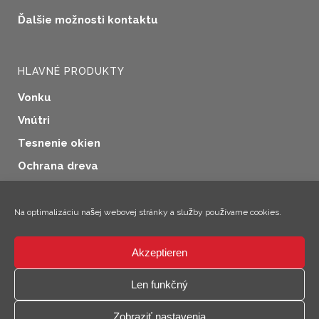
Ďalšie možnosti kontaktu
HLAVNÉ PRODUKTY
Vonku
Vnútri
Tesnenie okien
Ochrana dreva
Priemyselné aplikácie
Doplnkové produkty
Na optimalizáciu našej webovej stránky a služby používame cookies.
Akzeptieren
×
Len funkčný
Ahoj! Som Climo!
© 2026 SICC Coatings GmbH
Zobraziť nastavenia