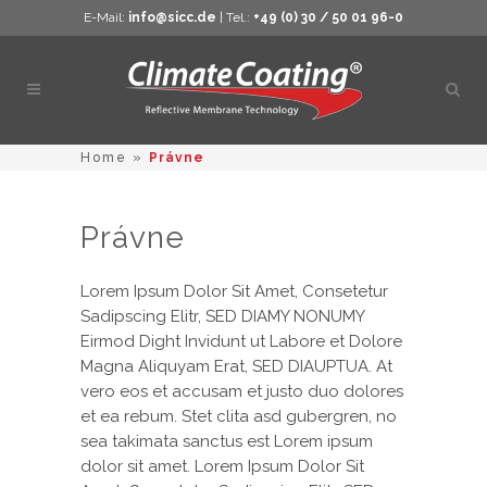
E-Mail:
info@sicc.de
| Tel.:
+49 (0) 30 / 50 01 96-0
Otvor
vyhľ
Home
»
Právne
Právne
Lorem Ipsum Dolor Sit Amet, Consetetur
Sadipscing Elitr, SED DIAMY NONUMY
Eirmod Dight Invidunt ut Labore et Dolore
Magna Aliquyam Erat, SED DIAUPTUA. At
vero eos et accusam et justo duo dolores
et ea rebum. Stet clita asd gubergren, no
sea takimata sanctus est Lorem ipsum
dolor sit amet. Lorem Ipsum Dolor Sit