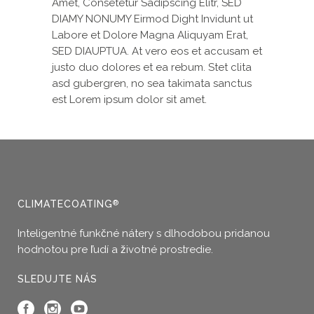
Amet, Consetetur Sadipscing Elitr, SED
DIAMY NONUMY Eirmod Dight Invidunt ut
Labore et Dolore Magna Aliquyam Erat,
SED DIAUPTUA. At vero eos et accusam et
justo duo dolores et ea rebum. Stet clita
asd gubergren, no sea takimata sanctus
est Lorem ipsum dolor sit amet.
CLIMATECOATING
®
Inteligentné funkčné nátery s dlhodobou pridanou
hodnotou pre ľudí a životné prostredie.
SLEDUJTE NÁS