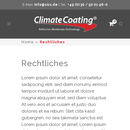
E-Mail:
info@sicc.de
| Tel.:
+49 (0) 30 / 50 01 96-0
0
Such
öffne
Home
»
Rechtliches
Rechtliches
Lorem ipsum dolor sit amet, consetetur
sadipscing elitr, sed diam nonumy eirmod
tempor invidunt ut labore et dolore
magna aliquyam erat, sed diam voluptua.
At vero eos et accusam et justo duo
dolores et ea rebum. Stet clita kasd
gubergren, no sea takimata sanctus est
Lorem ipsum dolor sit amet. Lorem ipsum