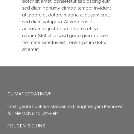
dolor sit amet, consetetur sadipscing elitr,
sed diam nonumy eirmod tempor invidunt
ut labore et dolore magna aliquyam erat,
sed diam voluptua. At vero eos et
accusam et justo duo dolores et ea
rebum. Stet clita kasd gubergren, no sea
takimata sanctus est Lorem ipsum dolor
sit amet.
CLIMATECOATING
®
Intelligente Funktionsfarben mit langfristigem Mehrwert
für Mensch und Umwelt.
FOLGEN SIE UNS