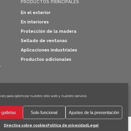
PRODUCTOS PRINCIPALES
En el exterior
En interiores
Protección de la madera
Sellado de ventanas
Aplicaciones industriales
Productos adicionales
o
×
¡Hola! ¡Soy Climo!
es para optimizar nuestro sitio web y nuestro servicio.
 galletas
Solo funcional
Ajustes de la presentación
Directiva sobre cookies
Política de privacidad
Legal