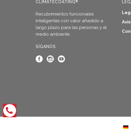
CLIMATECOATING
LEG
®
Leg
Recubrimientos funcionales
inteligentes con valor añadido a
Avi
largo plazo para las personas y el
Con
medio ambiente.
SÍGANOS
Abrir
opciones
de
contacto