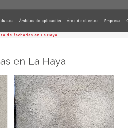
oductos
Ámbitos de aplicación
Área de clientes
Empresa
eza de fachadas en La Haya
as en La Haya