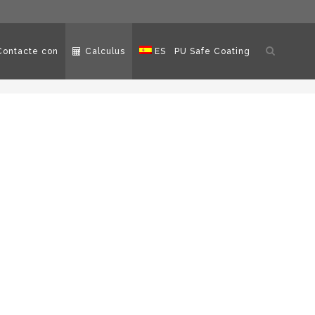
Abrir
Contacte con
Calculus
ES
PU Safe Coating
búsqued