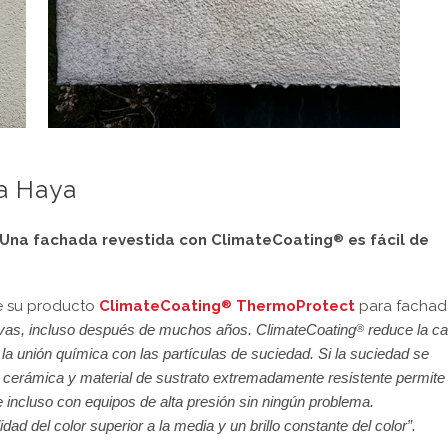
a Haya
 Una fachada revestida con ClimateCoating
es fácil de
®
ue su producto
ClimateCoating
ThermoProtect
para fachad
®
vas, incluso después de muchos años. ClimateCoating
reduce la ca
®
a la unión química con las partículas de suciedad. Si la suciedad se
 cerámica y material de sustrato extremadamente resistente permite
e incluso con equipos de alta presión sin ningún problema.
dad del color superior a la media y un brillo constante del color”.