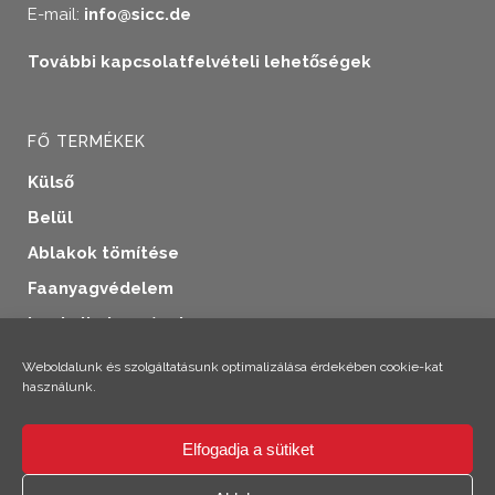
E-mail:
info@sicc.de
További kapcsolatfelvételi lehetőségek
FŐ TERMÉKEK
Külső
Belül
Ablakok tömítése
Faanyagvédelem
Ipari alkalmazások
További termékek
Weboldalunk és szolgáltatásunk optimalizálása érdekében cookie-kat
használunk.
Elfogadja a sütiket
×
Szia! Climo vagyok!