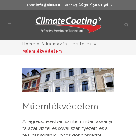
E-Mail:
info@sicc.de
| Tel.:
+49 (0) 30 / 50 01 96-0
Kere
megn
Home
»
Alkalmazási területek
»
Műemlékvédelem
Műemlékvédelem
A régi épületekben szinte minden ásványi
falazat vízzel és sóval szennyezett, és a
felújítás során különös gondosságot