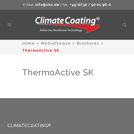
E-Mail:
info@sicc.de
| Tel.:
+49 (0) 30 / 50 01 96-0
Ouvri
la
rech
Home
»
Médiathèque
»
Brochures
»
ThermoActive SK
ThermoActive SK
CLIMATECOATING
®