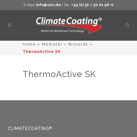
E-Mail:
info@sicc.de
| Tel.:
+49 (0) 30 / 50 01 96-0
Kere
megn
Home
»
Médiatár
»
Brosúrák
»
ThermoActive SK
ThermoActive SK
CLIMATECOATING
®