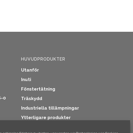
HUVUDPRODUKTER
Utanför
Inuti
Fönstertätning
6-0
Träskydd
Industriella tillämpningar
Ytterligare produkter
iv