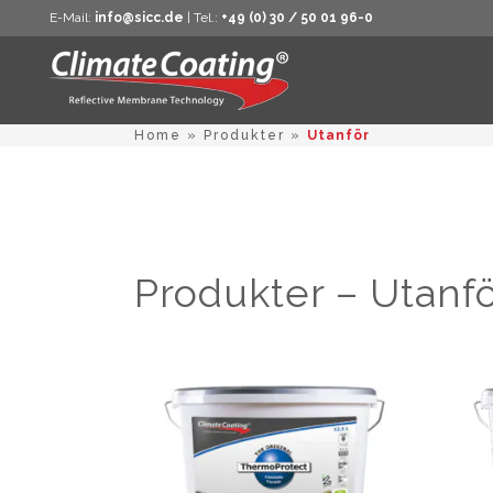
E-Mail:
info@sicc.de
| Tel.:
+49 (0) 30 / 50 01 96-0
Home
»
Produkter
»
Utanför
Produkter – Utanf
Den
här
produkte
har
flera
varianter.
De