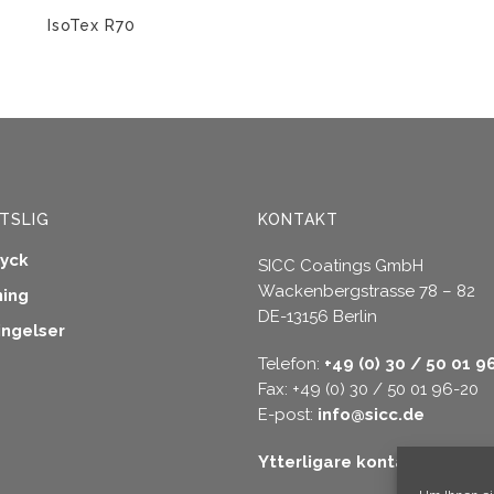
på
idan
produktsidan
IsoTex R70
kten
er.
TSLIG
KONTAKT
ryck
SICC Coatings GmbH
ativen
Wackenbergstrasse 78 – 82
ning
DE-13156 Berlin
ingelser
Telefon:
+49 (0) 30 / 50 01 9
ktsidan
Fax: +49 (0) 30 / 50 01 96-20
E-post:
info@sicc.de
Ytterligare kontaktalternat