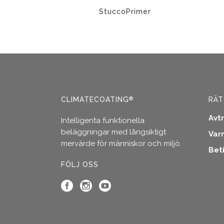
på
produkts
StuccoPrimer
Den
Den
här
här
produkten
produ
har
har
flera
flera
varianter.
variant
CLIMATECOATING
RÄT
®
De
De
olika
olika
Avt
Intelligenta funktionella
alternativen
altern
beläggningar med långsiktigt
Var
kan
kan
mervärde för människor och miljö.
väljas
väljas
Bet
på
på
FÖLJ OSS
produktsidan
produ